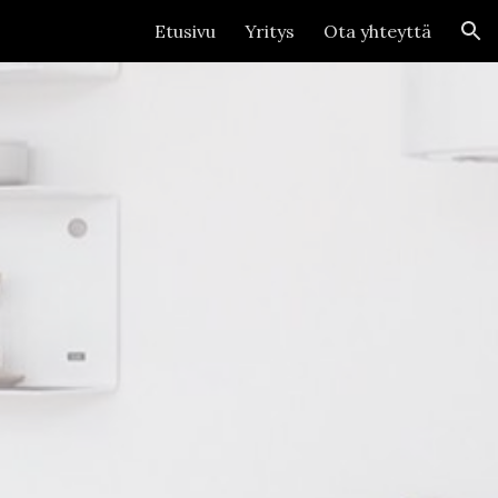
Etusivu
Yritys
Ota yhteyttä
ion