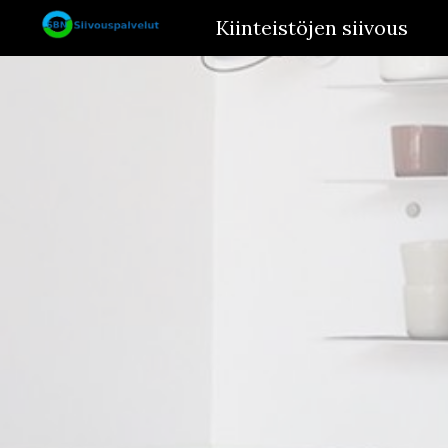
Kiinteistöjen siivous
Sk