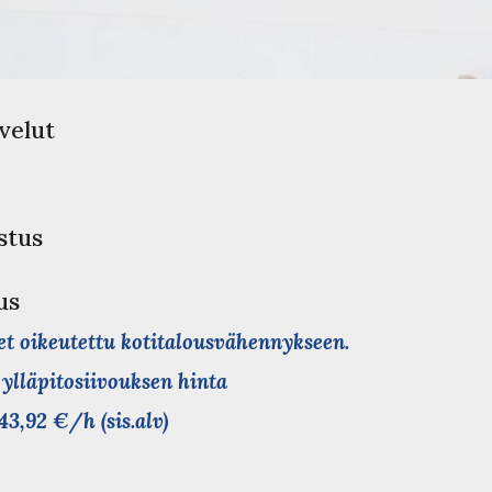
velut
stus
ous
et oikeutettu kotitalousvähennykseen.
ylläpitosiivouksen hinta
43,92 €/h (sis.alv)